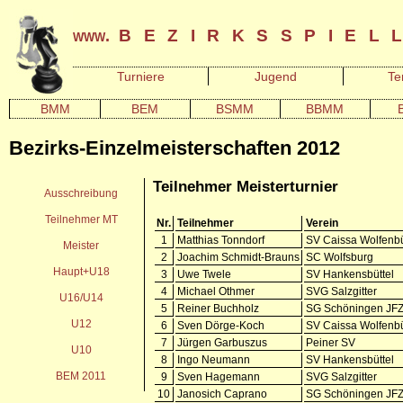
bezirksspiel
www.
Turniere
Jugend
Te
BMM
BEM
BSMM
BBMM
Bezirks-Einzelmeisterschaften 2012
Teilnehmer Meisterturnier
Ausschreibung
Teilnehmer MT
Nr.
Teilnehmer
Verein
1
Matthias Tonndorf
SV Caissa Wolfenbü
Meister
2
Joachim Schmidt-Brauns
SC Wolfsburg
Haupt+U18
3
Uwe Twele
SV Hankensbüttel
4
Michael Othmer
SVG Salzgitter
U16/U14
5
Reiner Buchholz
SG Schöningen JF
U12
6
Sven Dörge-Koch
SV Caissa Wolfenbü
7
Jürgen Garbuszus
Peiner SV
U10
8
Ingo Neumann
SV Hankensbüttel
BEM 2011
9
Sven Hagemann
SVG Salzgitter
10
Janosich Caprano
SG Schöningen JF