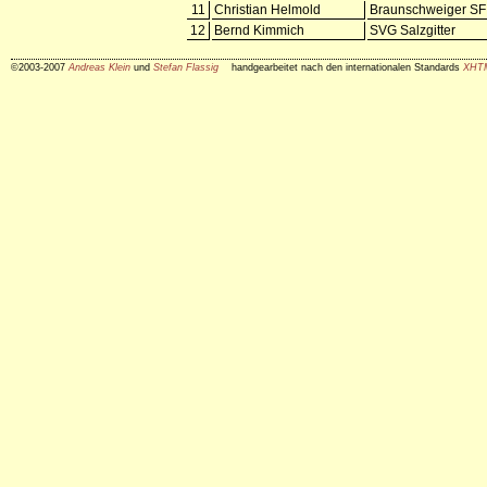
11
Christian Helmold
Braunschweiger SF
12
Bernd Kimmich
SVG Salzgitter
©2003-2007
Andreas Klein
und
Stefan Flassig
handgearbeitet nach den internationalen Standards
XHT